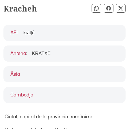
Kracheh
Compartir pe
Compart
Co
kɾatʃé
AFI
:
KRATXÉ
Antena
:
Àsia
Cambodja
Ciutat, capital de la província homònima.