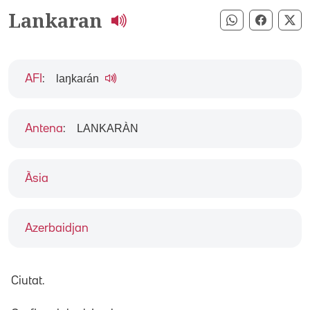
Lankaran
Compartir pe
Compart
Co
laŋkaɾán
AFI
:
LANKARÀN
Antena
:
Àsia
Azerbaidjan
Ciutat.