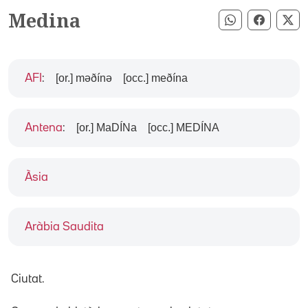
Medina
Compartir pe
Compart
Co
[or.] məðínə
[occ.] meðína
AFI
:
[or.] MaDÍNa
[occ.] MEDÍNA
Antena
:
Àsia
Aràbia Saudita
Ciutat.