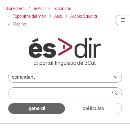
Llibre d'estil
ésAdir
Topònims
Topònims del món
Àsia
Aràbia Saudita
Medina
general
pel·lícules