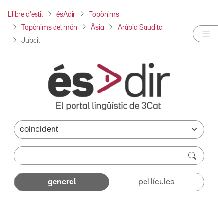
Llibre d'estil
ésAdir
Topònims
Topònims del món
Àsia
Aràbia Saudita
Jubail
general
pel·lícules