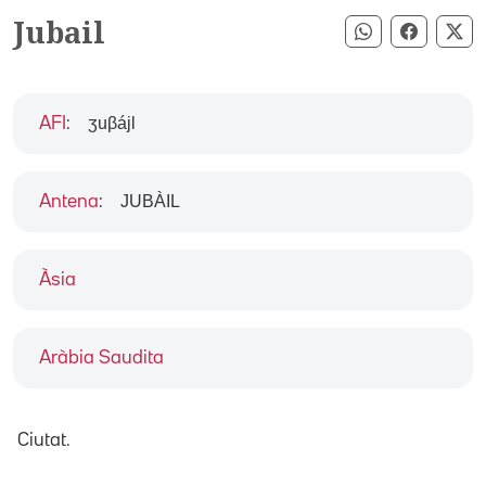
Jubail
Compartir pe
Compart
Co
ʒuβájl
AFI
:
JUBÀIL
Antena
:
Àsia
Aràbia Saudita
Ciutat.