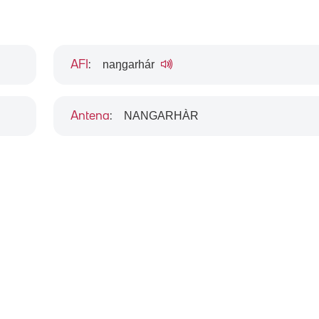
naŋgarhár
AFI
:
NANGARHÀR
Antena
: