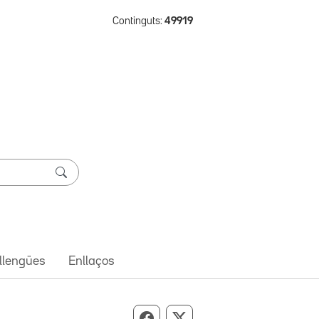
Continguts:
49919
 llengües
Enllaços