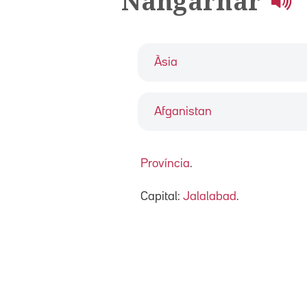
Nangarhar
Àsia
Afganistan
Província
.
Capital:
Jalalabad
.