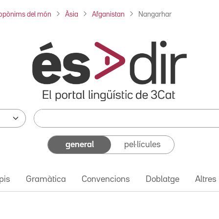
opònims del món
Àsia
Afganistan
Nangarhar
general
pel·lícules
pis
Gramàtica
Convencions
Doblatge
Altres