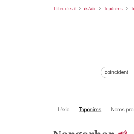
Llibre d'estil
ésAdir
Topònims
T
Lèxic
Topònims
Noms pro