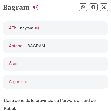
Bagram
Compartir pe
Compart
Co
baɣrám
AFI
:
BAGRÀM
Antena
:
Àsia
Afganistan
Base aèria de la província de Parwan, al nord de
Kabul.