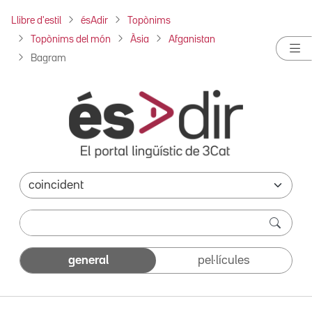
Llibre d'estil
ésAdir
Topònims
Topònims del món
Àsia
Afganistan
Bagram
general
pel·lícules