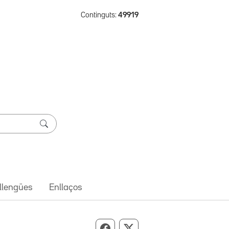
Continguts:
49919
 llengües
Enllaços