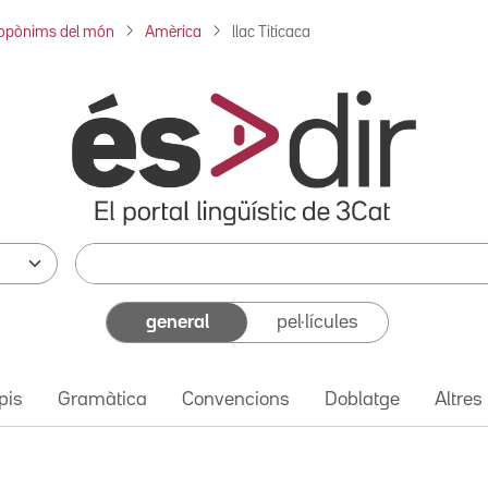
opònims del món
Amèrica
llac Titicaca
general
pel·lícules
pis
Gramàtica
Convencions
Doblatge
Altres