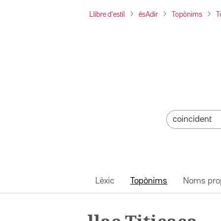
Llibre d'estil
ésAdir
Topònims
T
Lèxic
Topònims
Noms pro