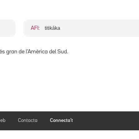
titikáka
AFI
:
 més gran de l'Amèrica del Sud.
eb
Contacta
Connecta't