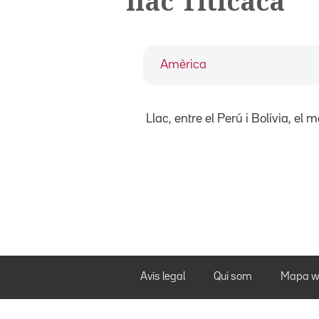
llac Titicaca
Amèrica
Llac, entre el Perú i Bolívia, el
Avís legal
Qui som
Mapa w