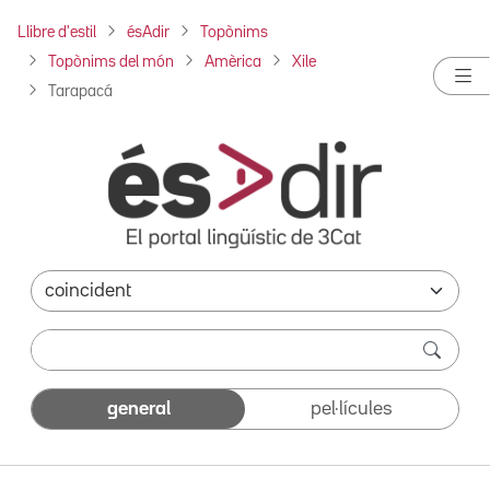
Llibre d'estil
ésAdir
Topònims
Topònims del món
Amèrica
Xile
Tarapacá
general
pel·lícules