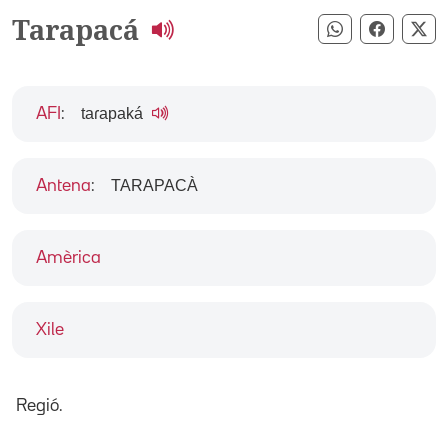
Tarapacá
Compartir pe
Compart
Co
taɾapaká
AFI
:
TARAPACÀ
Antena
:
Amèrica
Xile
Regió.