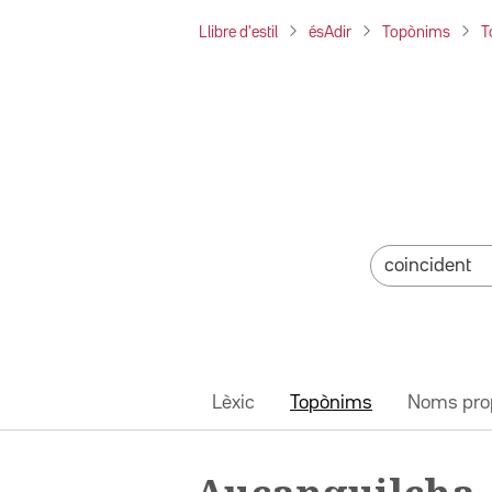
Llibre d'estil
ésAdir
Topònims
T
Lèxic
Topònims
Noms pro