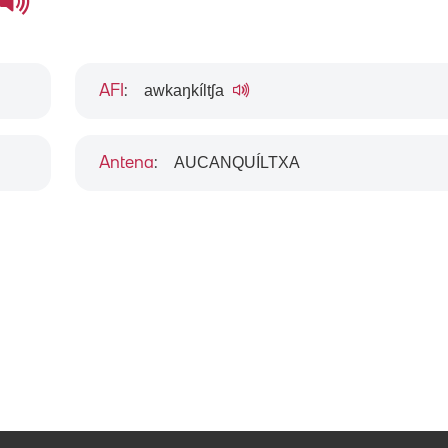
awkaŋkíltʃa
AFI
:
AUCANQUÍLTXA
Antena
: