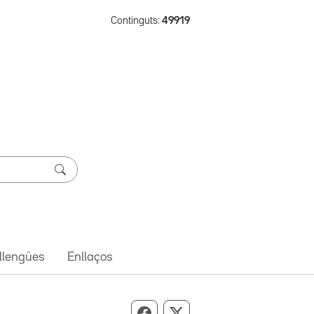
Continguts:
49919
 llengües
Enllaços