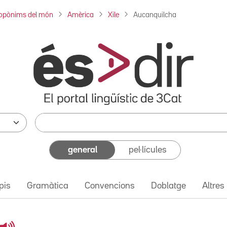
opònims del món
Amèrica
Xile
Aucanquilcha
general
pel·lícules
pis
Gramàtica
Convencions
Doblatge
Altres