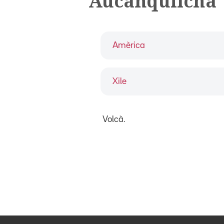
Aucanquilcha
Amèrica
Xile
Volcà.