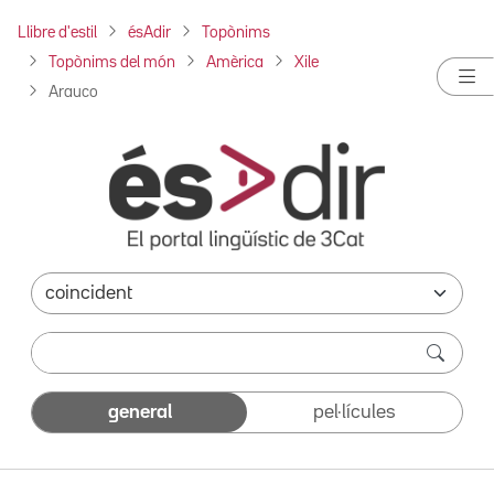
Llibre d'estil
ésAdir
Topònims
Topònims del món
Amèrica
Xile
Arauco
general
pel·lícules