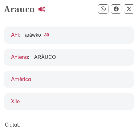
Arauco
Compartir pe
Compart
Co
aɾáwko
AFI
:
ARÀUCO
Antena
:
Amèrica
Xile
Ciutat.