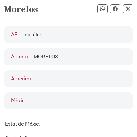
Morelos
Compartir pe
Compart
Co
moɾélos
AFI
:
MORÉLOS
Antena
:
Amèrica
Mèxic
Estat de Mèxic.