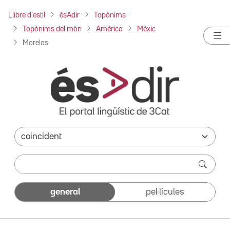
Llibre d'estil
ésAdir
Topònims
Topònims del món
Amèrica
Mèxic
Morelos
general
pel·lícules