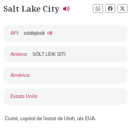
Salt Lake City
Compartir pe
Compart
Co
sɔ́ldlɛ́jksíti
AFI
:
SÒLT LÈIK SÍTI
Antena
:
Amèrica
Estats Units
Ciutat, capital de l'estat de Utah, als EUA.