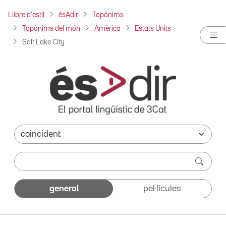
Llibre d'estil
ésAdir
Topònims
Topònims del món
Amèrica
Estats Units
Salt Lake City
general
pel·lícules