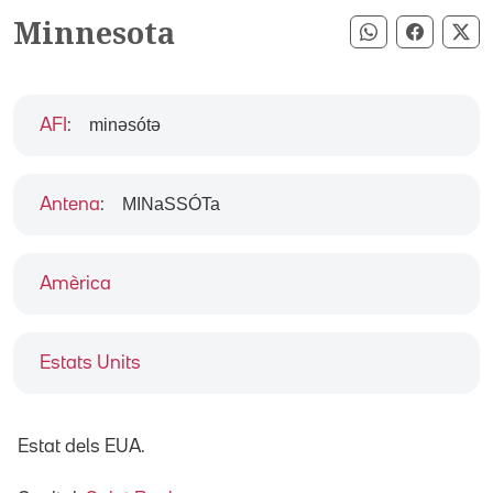
Minnesota
Compartir pe
Compart
Co
minəsótə
AFI
:
MINaSSÓTa
Antena
:
Amèrica
Estats Units
Estat dels EUA.