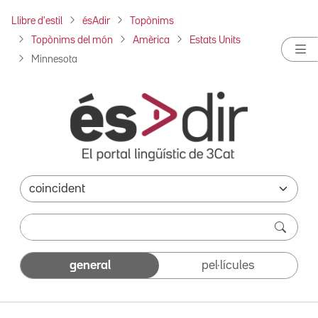
Llibre d'estil
ésAdir
Topònims
Topònims del món
Amèrica
Estats Units
Minnesota
general
pel·lícules