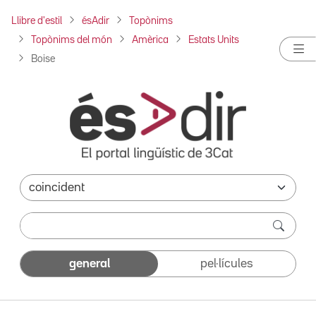
Llibre d'estil
ésAdir
Topònims
Topònims del món
Amèrica
Estats Units
Boise
general
pel·lícules