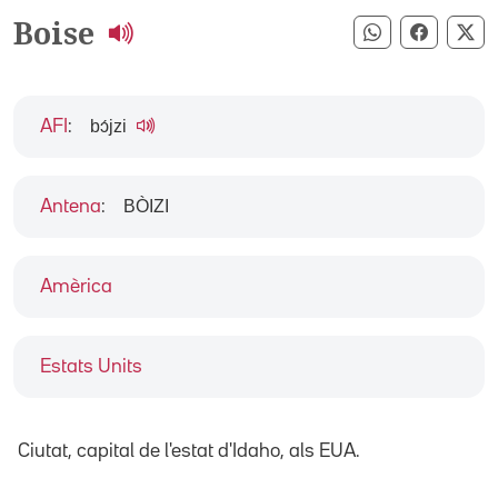
Boise
Compartir pe
Compart
Co
bɔ́jzi
AFI
:
BÒIZI
Antena
:
Amèrica
Estats Units
Ciutat, capital de l'estat d'Idaho, als EUA.