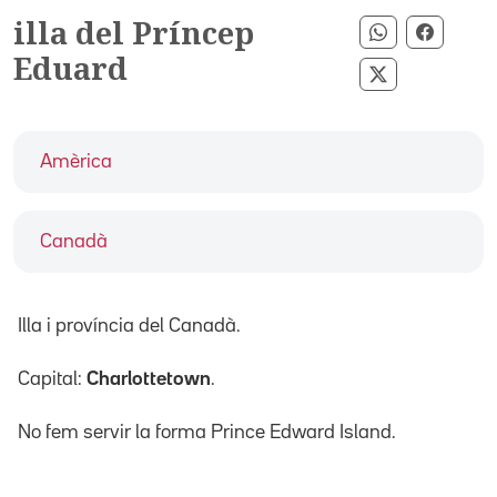
illa del Príncep
Compartir p
Compar
Eduard
Compartir pe
Amèrica
Canadà
Illa i província del Canadà.
Capital:
Charlottetown
.
No fem servir la forma Prince Edward Island.