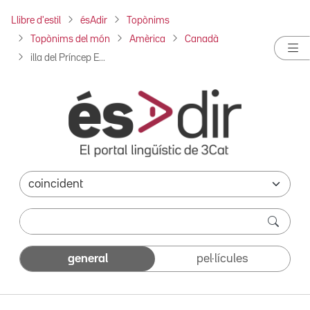
Llibre d'estil
ésAdir
Topònims
Topònims del món
Amèrica
Canadà
illa del Príncep E...
general
pel·lícules