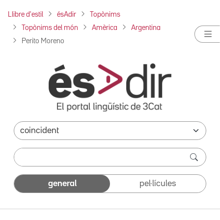
Llibre d'estil
ésAdir
Topònims
Topònims del món
Amèrica
Argentina
Perito Moreno
general
pel·lícules