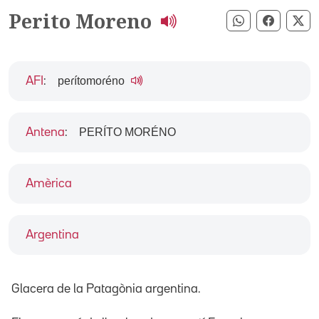
Perito Moreno
Compartir pe
Compart
Co
peɾítomoɾéno
AFI
:
PERÍTO MORÉNO
Antena
:
Amèrica
Argentina
Glacera de la Patagònia argentina.