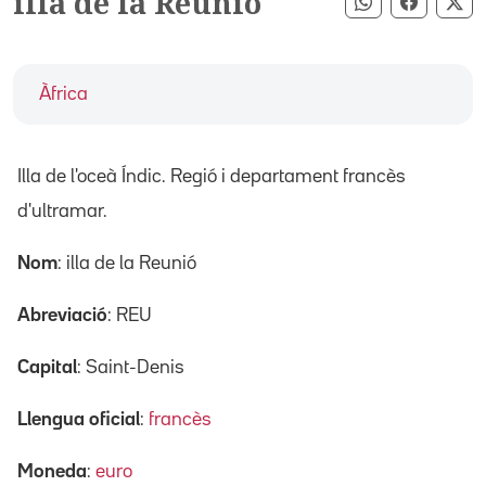
illa de la Reunió
Compartir pe
Compart
Co
Àfrica
Illa de l'oceà Índic. Regió i departament francès
d'ultramar.
Nom
: illa de la Reunió
Abreviació
: REU
Capital
: Saint-Denis
Llengua oficial
:
francès
Moneda
:
euro