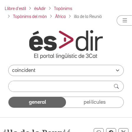
Llibre d'estil
ésAdir
Topònims
Topònims del món
Àfrica
illa de la Reunió
general
pel·lícules