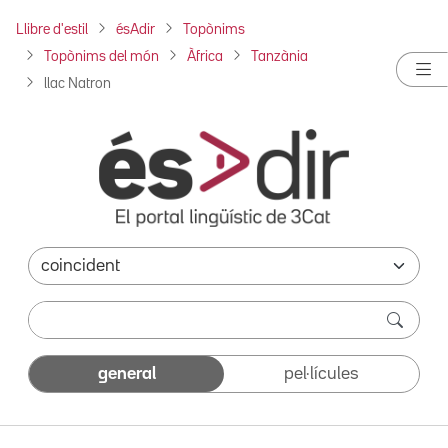
Llibre d'estil
ésAdir
Topònims
Topònims del món
Àfrica
Tanzània
llac Natron
general
pel·lícules