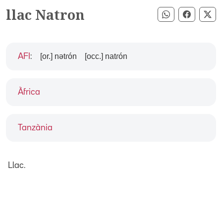
llac Natron
Compartir pe
Compart
Co
[or.] nətɾón
[occ.] natɾón
AFI
:
Àfrica
Tanzània
Llac.