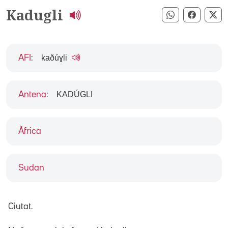
Kadugli
Compartir pe
Compart
Co
kaðúɣli
AFI
:
KADÚGLI
Antena
:
Àfrica
Sudan
Ciutat.