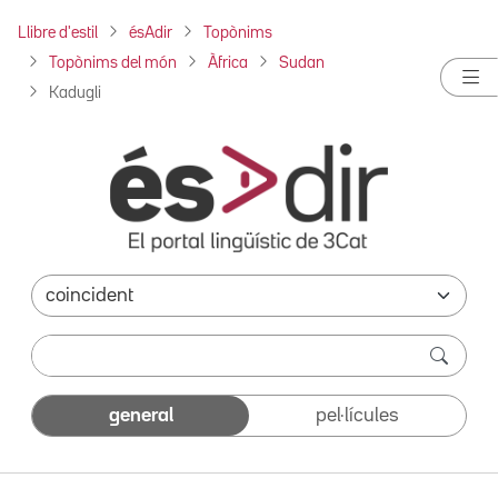
Llibre d'estil
ésAdir
Topònims
Topònims del món
Àfrica
Sudan
Kadugli
general
pel·lícules