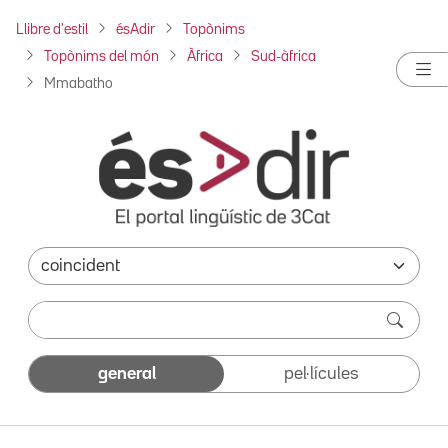
Llibre d'estil
ésAdir
Topònims
Topònims del món
Àfrica
Sud-àfrica
Mmabatho
general
pel·lícules