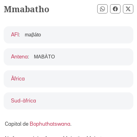
Mmabatho
Compartir pe
Compart
Co
maβáto
AFI
:
MABÀTO
Antena
:
Àfrica
Sud-àfrica
Capital de
Bophuthatswana
.