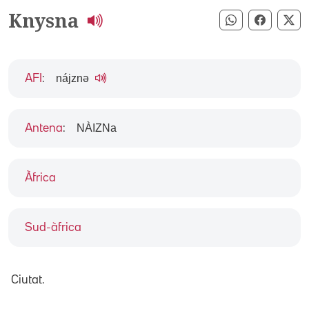
Knysna
Compartir pe
Compart
Co
nájznə
AFI
:
NÀIZNa
Antena
:
Àfrica
Sud-àfrica
Ciutat.