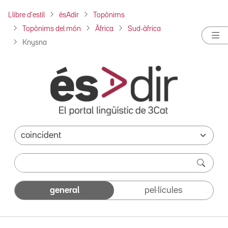
Llibre d'estil
ésAdir
Topònims
Topònims del món
Àfrica
Sud-àfrica
Knysna
general
pel·lícules