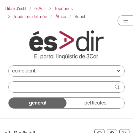
Llibre d'estil
ésAdir
Topònims
Topònims del món
Àfrica
Sahel
general
pel·lícules