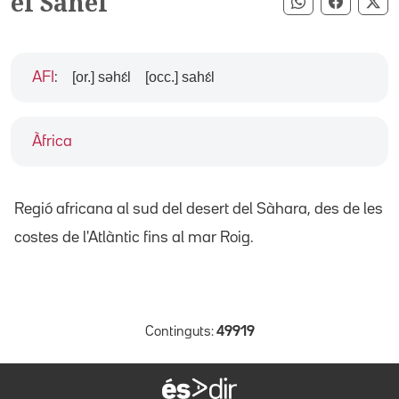
el Sahel
Compartir pe
Compart
Co
[or.] səhɛ́l
[occ.] sahɛ́l
AFI
:
Àfrica
Regió africana al sud del desert del Sàhara, des de les
costes de l'Atlàntic fins al mar Roig.
Continguts:
49919