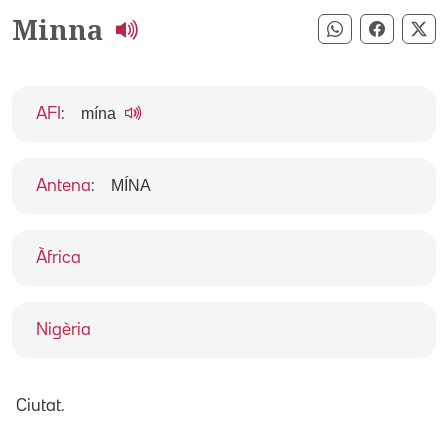
Minna
Compartir pe
Compart
Co
mína
AFI
:
MÍNA
Antena
:
Àfrica
Nigèria
Ciutat.