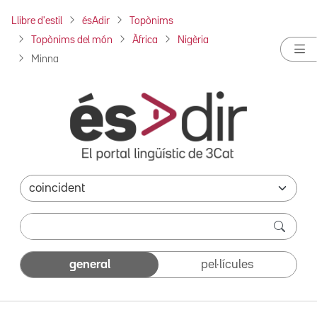
Llibre d'estil
ésAdir
Topònims
Topònims del món
Àfrica
Nigèria
Minna
general
pel·lícules