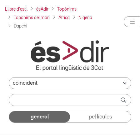
Llibre d'estil
ésAdir
Topònims
Topònims del món
Àfrica
Nigèria
Dapchi
general
pel·lícules