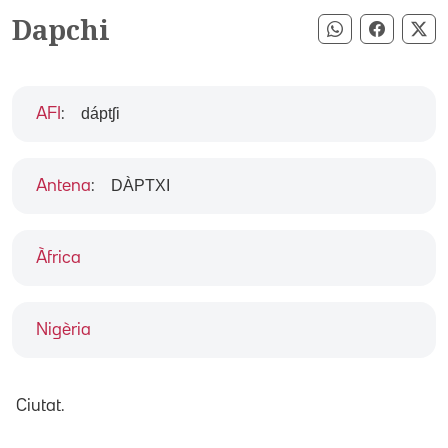
Dapchi
Compartir pe
Compart
Co
dáptʃi
AFI
:
DÀPTXI
Antena
:
Àfrica
Nigèria
Ciutat.