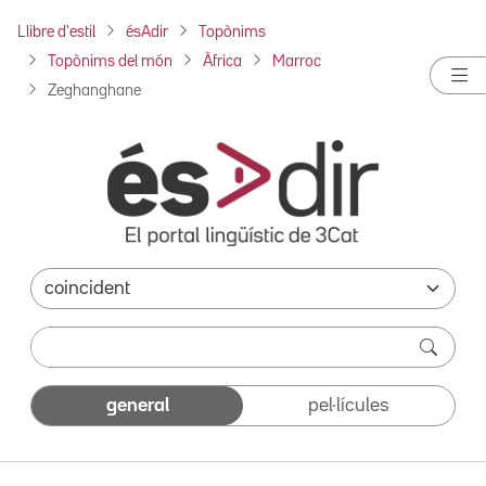
Llibre d'estil
ésAdir
Topònims
Topònims del món
Àfrica
Marroc
Zeghanghane
general
pel·lícules