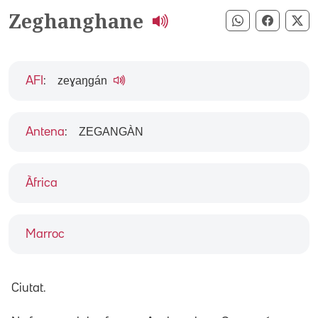
Zeghanghane
Compartir pe
Compart
Co
zeɣaŋgán
AFI
:
ZEGANGÀN
Antena
:
Àfrica
Marroc
Ciutat.