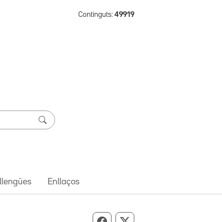
Continguts:
49919
 llengües
Enllaços