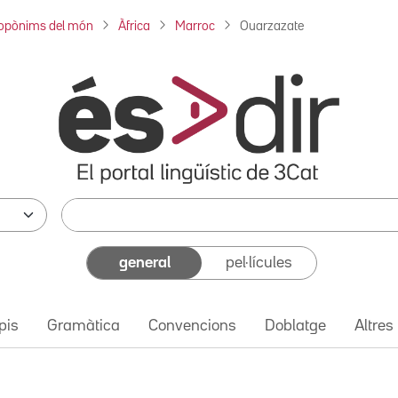
opònims del món
Àfrica
Marroc
Ouarzazate
general
pel·lícules
pis
Gramàtica
Convencions
Doblatge
Altres