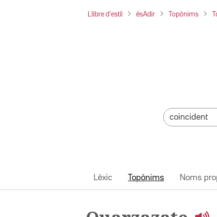
Llibre d'estil
ésAdir
Topònims
T
Lèxic
Topònims
Noms pro