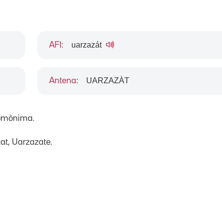
uarzazát
AFI
:
UARZAZÀT
Antena
:
 homònima.
at, Uarzazate.