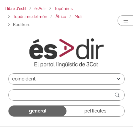
Llibre d'estil
ésAdir
Topònims
Topònims del món
Àfrica
Mali
Koulikoro
general
pel·lícules