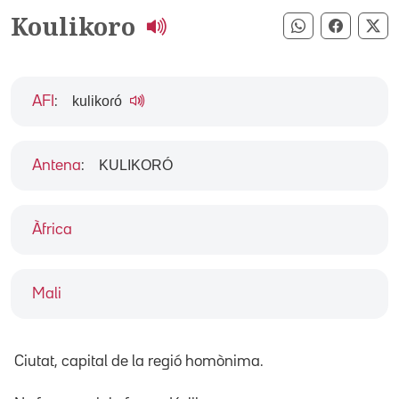
Koulikoro
Compartir pe
Compart
Co
kulikoɾó
AFI
:
KULIKORÓ
Antena
:
Àfrica
Mali
Ciutat, capital de la regió homònima.