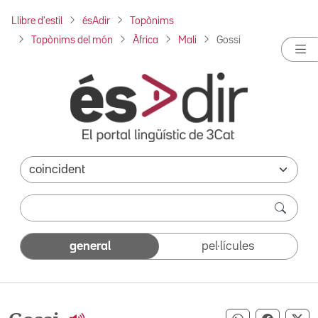
Llibre d'estil
ésAdir
Topònims
Topònims del món
Àfrica
Mali
Gossi
general
pel·lícules