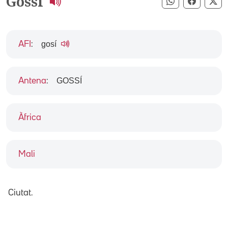
Gossi
Compartir pe
Compart
Co
gosí
AFI
:
GOSSÍ
Antena
:
Àfrica
Mali
Ciutat.