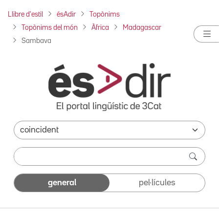
Llibre d'estil
ésAdir
Topònims
Topònims del món
Àfrica
Madagascar
Sambava
general
pel·lícules