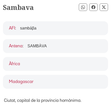
Sambava
Compartir pe
Compart
Co
sambáβa
AFI
:
SAMBÀVA
Antena
:
Àfrica
Madagascar
Ciutat, capital de la província homònima.