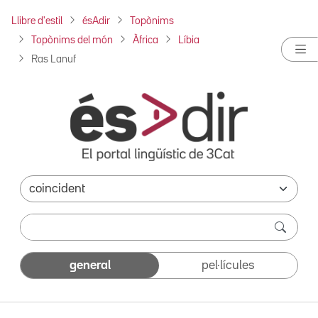
Llibre d'estil
ésAdir
Topònims
Topònims del món
Àfrica
Líbia
Ras Lanuf
general
pel·lícules