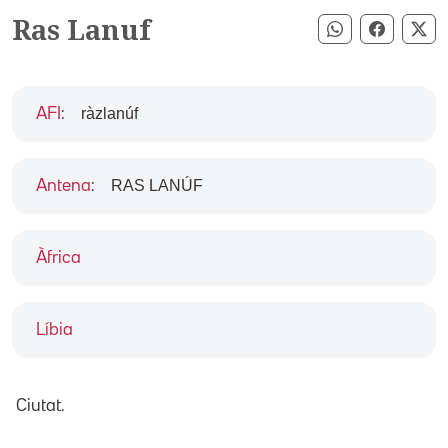
Ras Lanuf
Compartir pe
Compart
Co
ràzlanúf
AFI
:
RAS LANÚF
Antena
:
Àfrica
Líbia
Ciutat.