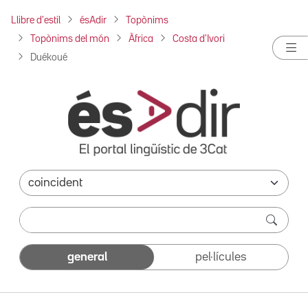
Llibre d'estil
ésAdir
Topònims
Topònims del món
Àfrica
Costa d'Ivori
Duékoué
general
pel·lícules