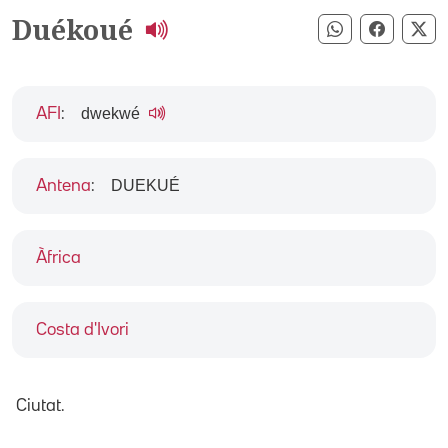
Duékoué
Compartir pe
Compart
Co
dwekwé
AFI
:
DUEKUÉ
Antena
:
Àfrica
Costa d'Ivori
Ciutat.