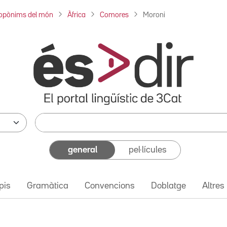
opònims del món
Àfrica
Comores
Moroni
general
pel·lícules
pis
Gramàtica
Convencions
Doblatge
Altres