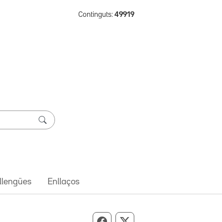
Continguts:
49919
 llengües
Enllaços