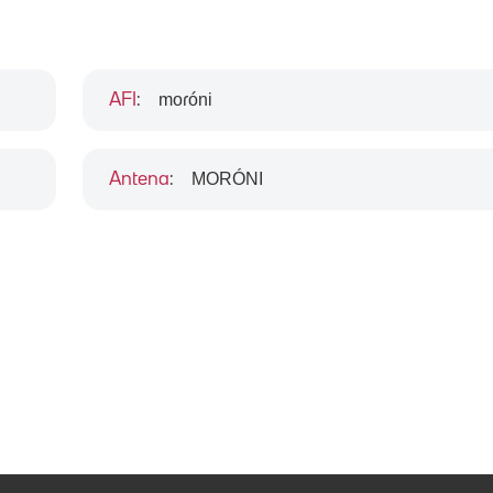
moɾóni
AFI
:
MORÓNI
Antena
: