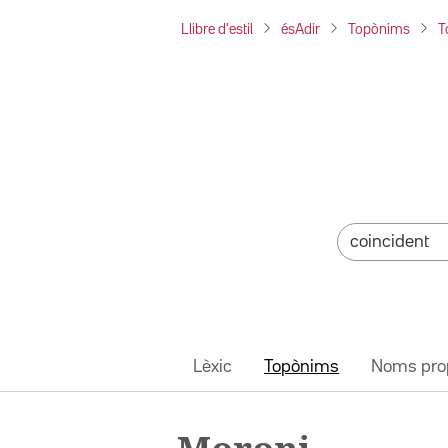
Llibre d'estil
ésAdir
Topònims
T
Lèxic
Topònims
Noms pro