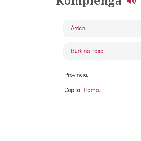
Kompienga
Àfrica
Burkina Faso
Província.
Capital:
Pama
.