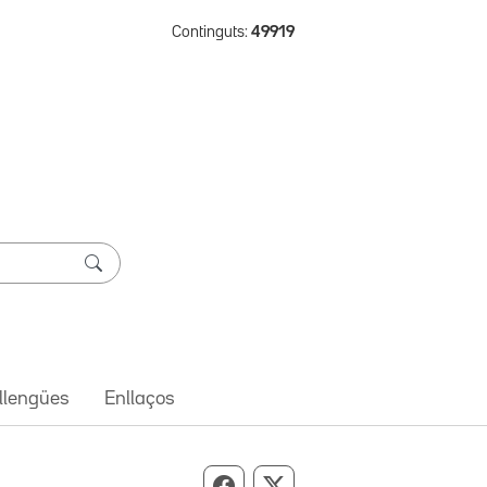
Continguts:
49919
 llengües
Enllaços