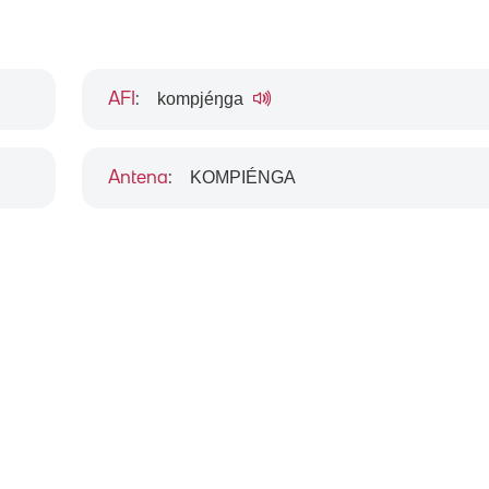
kompjéŋga
AFI
:
KOMPIÉNGA
Antena
: