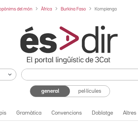
opònims del món
Àfrica
Burkina Faso
Kompienga
general
pel·lícules
pis
Gramàtica
Convencions
Doblatge
Altres