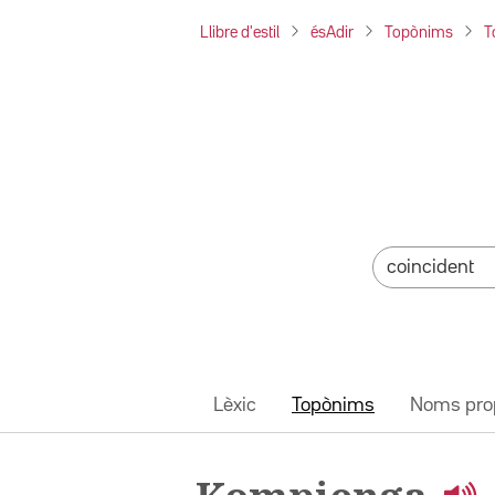
Llibre d'estil
ésAdir
Topònims
T
Lèxic
Topònims
Noms pro