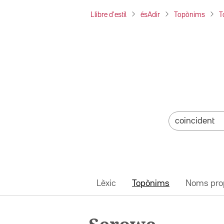
Llibre d'estil
ésAdir
Topònims
T
Lèxic
Topònims
Noms pro