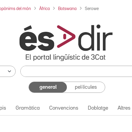
opònims del món
Àfrica
Botswana
Serowe
general
pel·lícules
pis
Gramàtica
Convencions
Doblatge
Altres