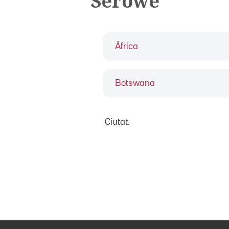
Serowe
Àfrica
Botswana
Ciutat.