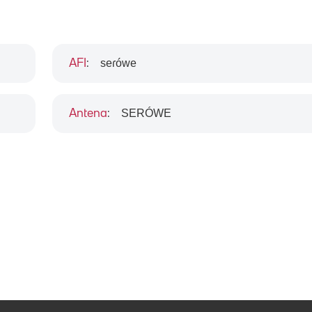
seɾówe
AFI
:
SERÓWE
Antena
: