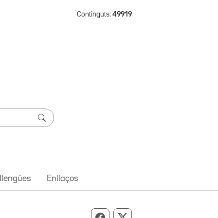
Continguts:
49919
 llengües
Enllaços