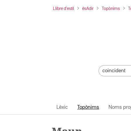
Llibre d'estil
ésAdir
Topònims
T
Lèxic
Topònims
Noms pro