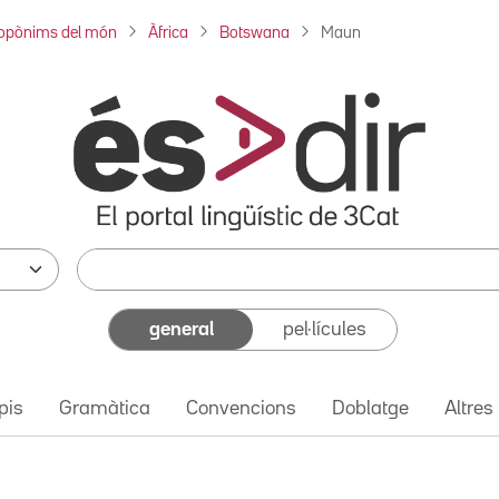
opònims del món
Àfrica
Botswana
Maun
general
pel·lícules
pis
Gramàtica
Convencions
Doblatge
Altres