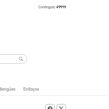
Continguts:
49919
 llengües
Enllaços