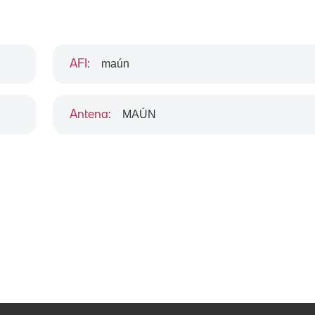
maún
AFI
:
MAÚN
Antena
: