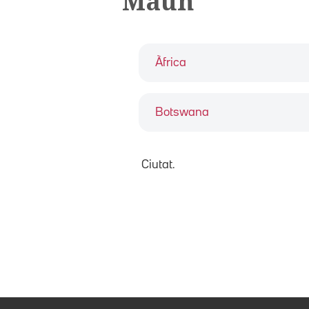
Maun
Àfrica
Botswana
Ciutat.