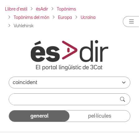
Llibre d'estil
ésAdir
Topònims
Topònims del món
Europa
Ucraïna
Vuhlehirsk
general
pel·lícules