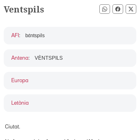
Ventspils
Compartir pe
Compart
Co
bɛ́ntspils
AFI
:
VÈNTSPILS
Antena
:
Europa
Letònia
Ciutat.