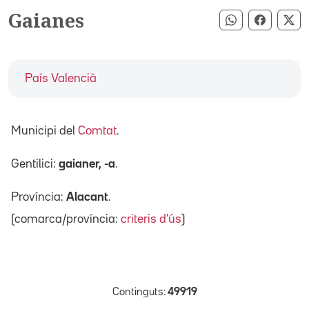
Gaianes
Compartir pe
Compart
Co
País Valencià
Municipi del
Comtat
.
Gentilici:
gaianer, -a
.
Província:
Alacant
.
(comarca/província:
criteris d'ús
)
Continguts:
49919