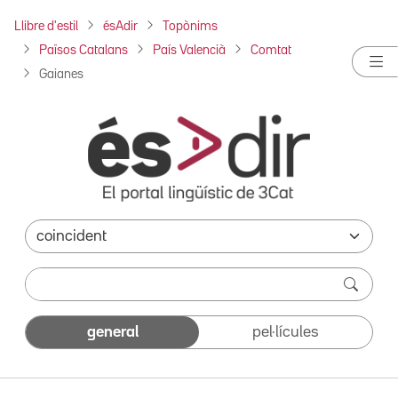
Llibre d'estil
ésAdir
Topònims
Països Catalans
País Valencià
Comtat
Gaianes
general
pel·lícules