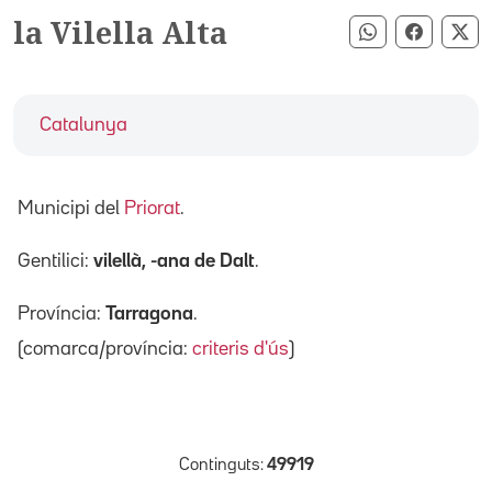
la Vilella Alta
Compartir pe
Compart
Co
Catalunya
Municipi del
Priorat
.
Gentilici:
vilellà, -ana de Dalt
.
Província:
Tarragona
.
(comarca/província:
criteris d'ús
)
Continguts:
49919