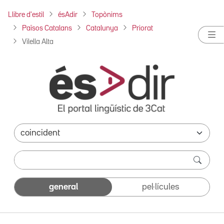
Llibre d'estil
ésAdir
Topònims
Països Catalans
Catalunya
Priorat
Vilella Alta
general
pel·lícules