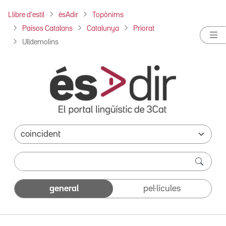
Llibre d'estil
ésAdir
Topònims
Països Catalans
Catalunya
Priorat
Ulldemolins
general
pel·lícules