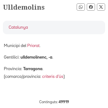
Ulldemolins
Compartir pe
Compart
Co
Catalunya
Municipi del
Priorat
.
Gentilici:
ulldemolinenc, -a
.
Província:
Tarragona
.
(comarca/província:
criteris d'ús
)
Continguts:
49919