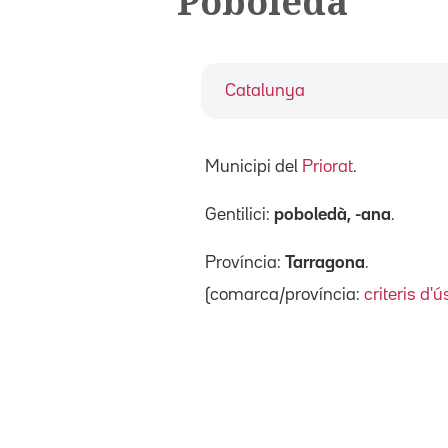
Poboleda
Catalunya
Municipi del
Priorat
.
Gentilici:
poboledà, -ana
.
Província:
Tarragona
.
(comarca/província:
criteris d'ú