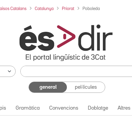
aïsos Catalans
Catalunya
Priorat
Poboleda
general
pel·lícules
pis
Gramàtica
Convencions
Doblatge
Altres