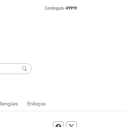
Continguts:
49919
 llengües
Enllaços