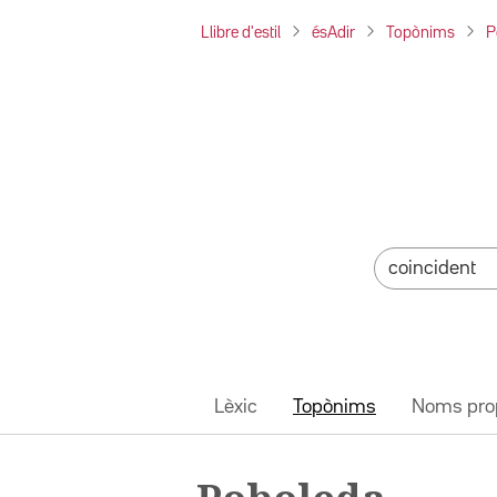
Llibre d'estil
ésAdir
Topònims
P
Lèxic
Topònims
Noms pro