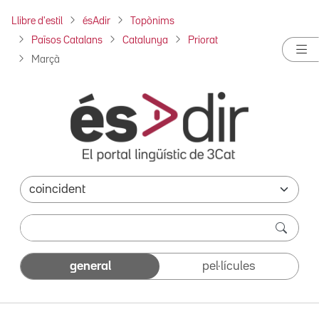
Llibre d'estil
ésAdir
Topònims
Països Catalans
Catalunya
Priorat
Marçà
general
pel·lícules