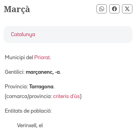
Marçà
Compartir pe
Compart
Co
Catalunya
Municipi del
Priorat
.
Gentilici:
marçanenc, -a
.
Província:
Tarragona
.
(comarca/província:
criteris d'ús
)
Entitats de població:
Verinxell, el