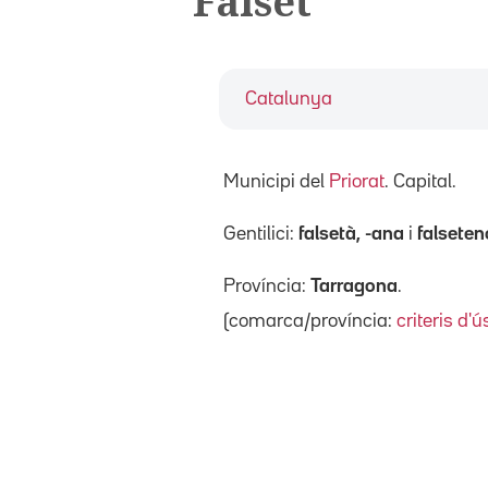
Falset
Catalunya
Municipi del
Priorat
. Capital.
Gentilici:
falsetà, -ana
i
falseten
Província:
Tarragona
.
(comarca/província:
criteris d'ú