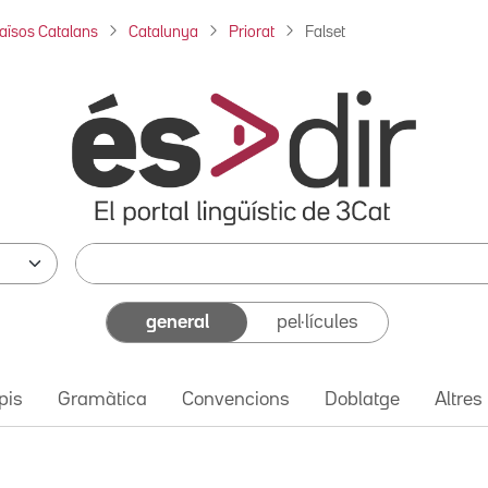
aïsos Catalans
Catalunya
Priorat
Falset
general
pel·lícules
pis
Gramàtica
Convencions
Doblatge
Altres