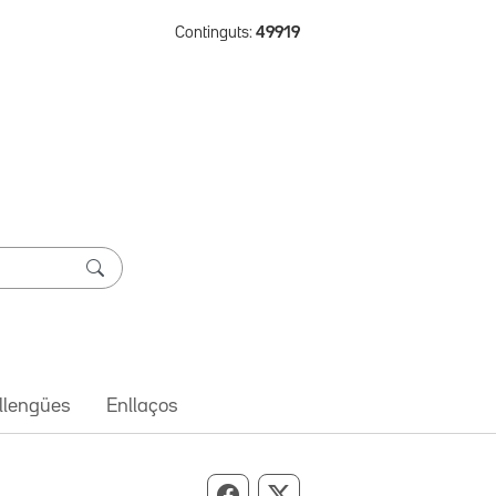
Continguts:
49919
 llengües
Enllaços