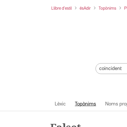
Llibre d'estil
ésAdir
Topònims
P
Lèxic
Topònims
Noms pro