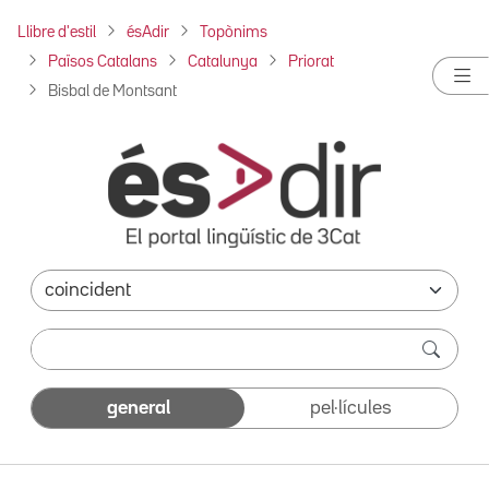
Llibre d'estil
ésAdir
Topònims
Països Catalans
Catalunya
Priorat
Bisbal de Montsant
general
pel·lícules