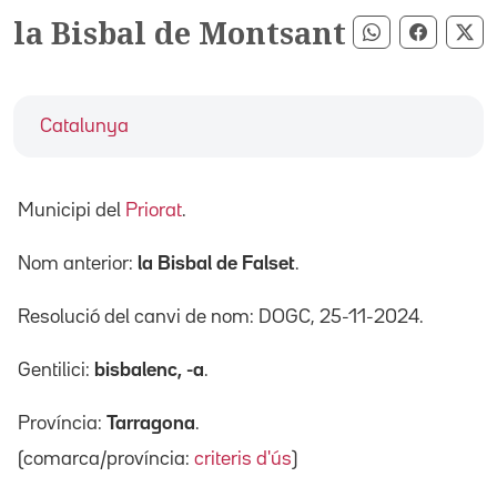
la Bisbal de Montsant
Compartir pe
Compart
Co
Catalunya
Municipi del
Priorat
.
Nom anterior:
la Bisbal de Falset
.
Resolució del canvi de nom: DOGC, 25-11-2024.
Gentilici:
bisbalenc, -a
.
Província:
Tarragona
.
(comarca/província:
criteris d'ús
)