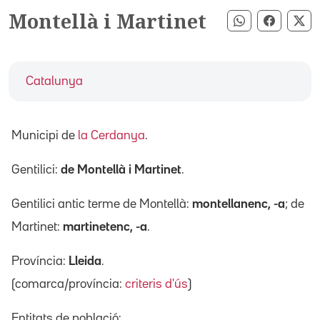
Montellà i Martinet
Compartir pe
Compart
Co
Catalunya
Municipi de
la Cerdanya
.
Gentilici:
de Montellà i Martinet
.
Gentilici antic terme de Montellà:
montellanenc, -a
; de
Martinet:
martinetenc, -a
.
Província:
Lleida
.
(comarca/província:
criteris d'ús
)
Entitats de població: