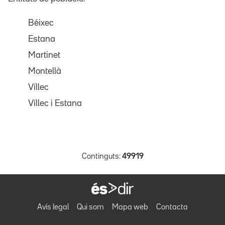
Béixec
Estana
Martinet
Montellà
Víllec
Víllec i Estana
Continguts:
49919
Avís legal
Qui som
Mapa web
Contacta