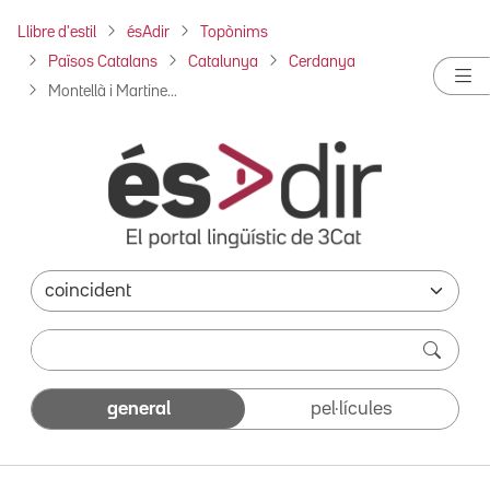
Llibre d'estil
ésAdir
Topònims
Països Catalans
Catalunya
Cerdanya
Montellà i Martine...
general
pel·lícules