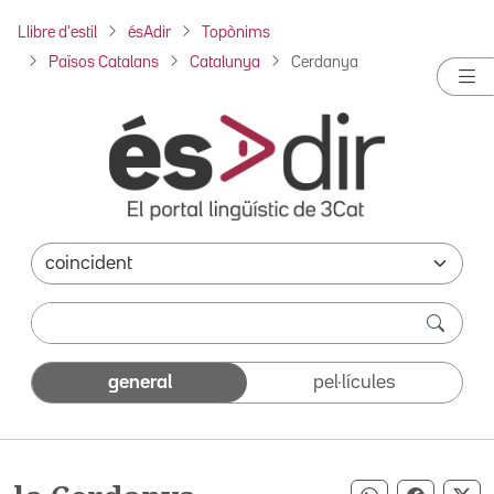
Llibre d'estil
ésAdir
Topònims
Països Catalans
Catalunya
Cerdanya
general
pel·lícules