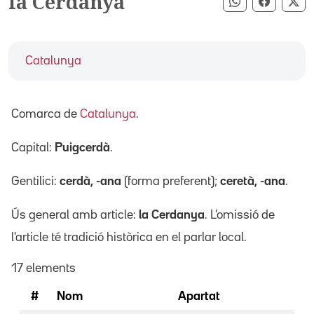
la Cerdanya
Compartir pe
Compart
Co
Catalunya
Comarca de
Catalunya
.
Capital:
Puigcerdà
.
Gentilici:
cerdà, -ana
(forma preferent);
ceretà, -ana
.
Ús general amb article:
la Cerdanya
. L'omissió de
l'article té tradició històrica en el parlar local.
17 elements
#
Nom
Apartat