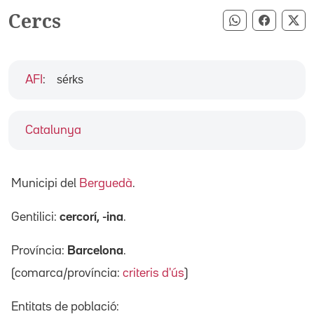
Cercs
Compartir pe
Compart
Co
sérks
AFI
:
Catalunya
Municipi del
Berguedà
.
Gentilici:
cercorí, -ina
.
Província:
Barcelona
.
(comarca/província:
criteris d'ús
)
Entitats de població: