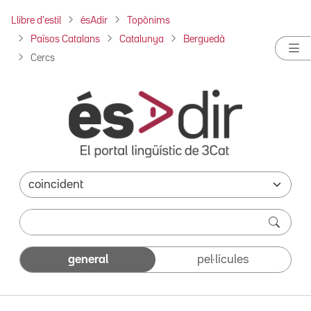
Llibre d'estil
ésAdir
Topònims
Països Catalans
Catalunya
Berguedà
Cercs
general
pel·lícules