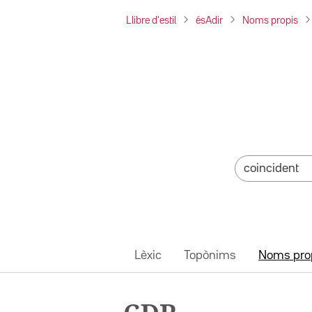
Llibre d'estil
ésAdir
Noms propis
Lèxic
Topònims
Noms pro