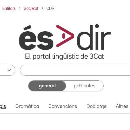
Entitats
Societat
CDR
general
pel·lícules
pis
Gramàtica
Convencions
Doblatge
Altres