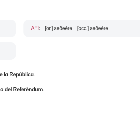
[or.] seðeérə
[occ.] seðeére
AFI
:
e la República
.
sa del Referèndum
.