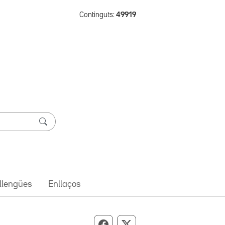
Continguts:
49919
 llengües
Enllaços