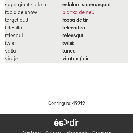
supergiant slalom
eslàlom supergegant
tabla de snow
planxa de neu
target butt
fossa de tir
telesilla
telecadira
telesquí
teleesquí
twist
twist
valla
tanca
viraje
viratge / gir
Continguts:
49919