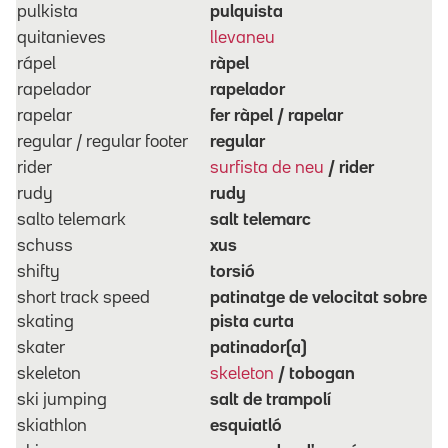
pulkista
pulquista
quitanieves
llevaneu
rápel
ràpel
rapelador
rapelador
rapelar
fer ràpel / rapelar
regular / regular footer
regular
rider
surfista de neu
/ rider
rudy
rudy
salto telemark
salt telemarc
schuss
xus
shifty
torsió
short track speed
patinatge de velocitat sobre
skating
pista curta
skater
patinador(a)
skeleton
skeleton
/ tobogan
ski jumping
salt de trampolí
skiathlon
esquiatló