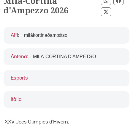
Milà-Cortina
Compartir
Comp
d'Ampezzo 2026
Compartir 
milàkortínaðampɛ́tso
AFI
:
MILÀ-CORTÍNA D'AMPÈTSO
Antena
:
Esports
Itàlia
XXV Jocs Olímpics d'Hivern.