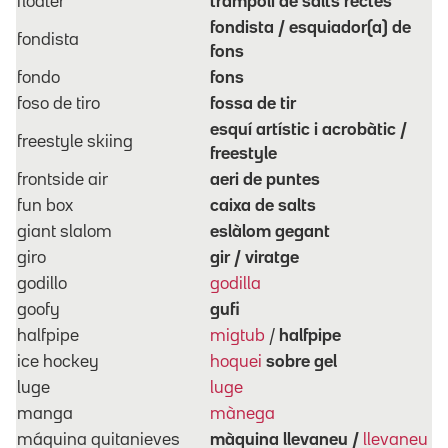
floater
trampolí de salts rectes
fondista / esquiador(a) de
fondista
fons
fondo
fons
foso de tiro
fossa de tir
esquí artístic i acrobàtic /
freestyle skiing
f
reestyle
frontside air
aeri de puntes
fun box
caixa de salts
giant slalom
eslàlom gegant
giro
gir / viratge
godillo
godilla
goofy
gufi
halfpipe
migtub
/
halfpipe
ice hockey
hoquei
sobre gel
luge
luge
manga
mànega
máquina quitanieves
màquina llevaneu /
llevaneu