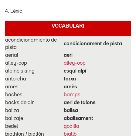
4. Lèxic
VOCABULARI
acondicionamiento de
condicionament de pista
pista
aerial
aeri
alley-oop
alley-oop
alpine skiing
esquí alpí
antorcha
torxa
arnés
arnès
baches
bamps
backside air
aeri de talons
baliza
balisa
balizaje
abalisament
bedel
godilla
biathlon / biatlón
biatló