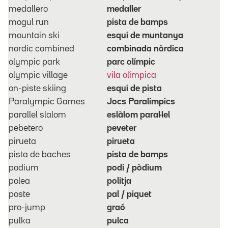
medallero
medaller
mogul run
pista de bamps
mountain ski
esquí de muntanya
nordic combined
combinada nòrdica
olympic park
parc olímpic
olympic village
vila olímpica
on-piste skiing
esquí de pista
Paralympic Games
Jocs Paralímpics
parallel slalom
eslàlom paral·lel
pebetero
peveter
pirueta
pirueta
pista de baches
pista de bamps
podium
podi / pòdium
polea
politja
poste
pal / piquet
pro-jump
graó
pulka
pulca