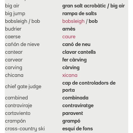
big air
gran salt acrobàtic / big air
big jump
rampa de salts
bobsleigh / bob
bobsleigh
/
bob
budrier
arnès
caerse
caure
cañón de nieve
canó de neu
cantear
clavar cantells
carvear
fer càrving
carving
càrving
chicana
xicana
cap de controladors de
chief gate judge
porta
combined
combinada
contraviraje
contraviratge
cortaviento
paravent
crampón
grampó
cross-country ski
esquí de fons