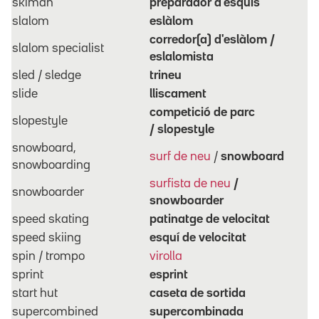
skiman
preparador d'esquís
slalom
eslàlom
corredor(a) d'eslàlom /
slalom specialist
eslalomista
sled / sledge
trineu
slide
lliscament
competició de parc
slopestyle
/
slopestyle
snowboard,
surf de neu
/
snowboard
snowboarding
surfista de neu
/
snowboarder
snowboarder
speed skating
patinatge de velocitat
speed skiing
esquí de velocitat
spin / trompo
virolla
sprint
esprint
start hut
caseta de sortida
supercombined
supercombinada