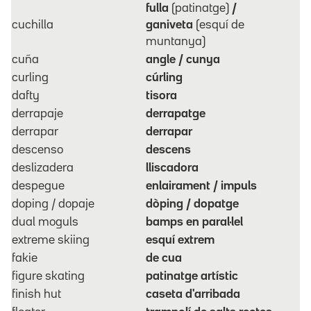
fulla
(patinatge)
/
cuchilla
ganiveta
(esquí de
muntanya)
cuña
angle / cunya
curling
cúrling
dafty
tisora
derrapaje
derrapatge
derrapar
derrapar
descenso
descens
deslizadera
lliscadora
despegue
enlairament / impuls
doping / dopaje
dòping / dopatge
dual moguls
bamps en paral·lel
extreme skiing
esquí extrem
fakie
de cua
figure skating
patinatge artístic
finish hut
caseta d'arribada