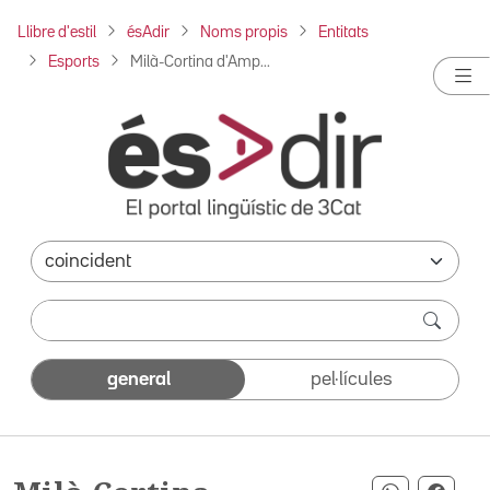
Llibre d'estil
ésAdir
Noms propis
Entitats
Esports
Milà-Cortina d'Amp...
general
pel·lícules