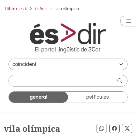
Llibre d'estil
ésAdir
vila olímpica
general
pel·lícules
vila olímpica
Compartir pe
Compart
Co